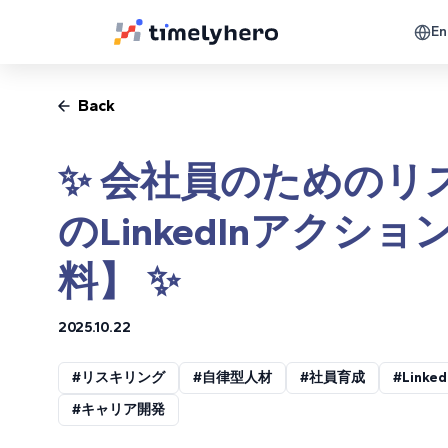
En
Back
✨ 会社員のためのリ
のLinkedInアク
料】 ✨
2025.10.22
#リスキリング
#自律型人材
#社員育成
#Linke
#キャリア開発