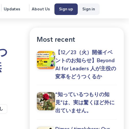
Updates
About Us
Sign up
Sign in
Most recent
つ
【12／23（火）開催イベ
ントのお知らせ】Beyond
無
AI for Leaders 人が主役の
変革をどうつくるか
“知っているつもりの知
見”は、実は驚くほど外に
し
出ていません。
Dimes / timelyhero: Our