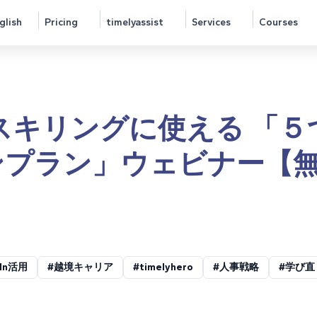
glish
Pricing
timelyassist
Services
Courses
スキリングに使える 「５
ションプラン」ウェビナー【
dIn活用
#越境キャリア
#timelyhero
#人事戦略
#学び直